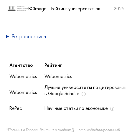
SCImago
Рейтинг университетов
2025
7
Ретроспектива
Агентство
Рейтинг
Webometrics
Webometrics
Лучшие университеты по цитированию
Webometrics
в Google Scholar
i
RePec
Научные статьи по экономике
i
*Позиция в Европе. Рейтинг в скобках [] — это модифицированный