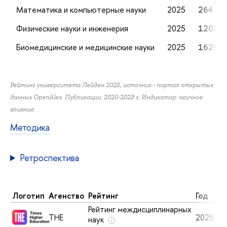
Математика и компьютерные науки
2025
264
Физические науки и инженерия
2025
1201
Биомедицинские и медицинские науки
2025
1629
Рейтинг университета Лейден 2025, источник
- портал открытых
данных OpenAlex
. Публикации: 2020-2023 г. Индикатор: научное
влияние.
Методика
Ретроспектива
Логотип
Агенство
Рейтинг
Год
М
Рейтинг междисциплинарных
THE
2025
2
наук
i